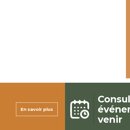
Consul
événe
En savoir plus
venir