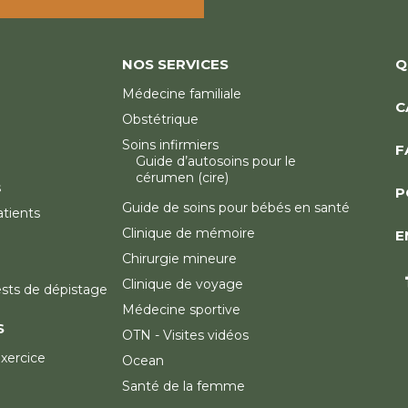
NOS SERVICES
Q
Médecine familiale
C
Obstétrique
Soins infirmiers
F
Guide d’autosoins pour le
cérumen (cire)
s
P
Guide de soins pour bébés en santé
atients
Clinique de mémoire
E
Chirurgie mineure
Clinique de voyage
ests de dépistage
Médecine sportive
S
OTN - Visites vidéos
exercice
Ocean
Santé de la femme