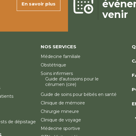
événe
En savoir plus
venir
NOS SERVICES
Q
Médecine familiale
C
Obstétrique
Soins infirmiers
F
Guide d’autosoins pour le
cérumen (cire)
s
P
Guide de soins pour bébés en santé
atients
Clinique de mémoire
E
Chirurgie mineure
Clinique de voyage
ests de dépistage
Médecine sportive
S