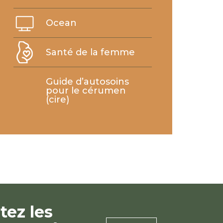
Ocean
Santé de la femme
Guide d’autosoins
pour le cérumen
(cire)
tez les